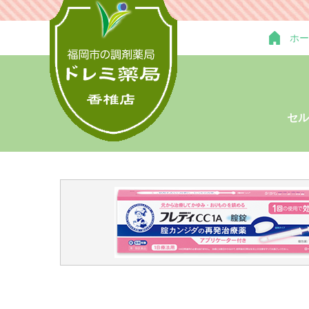
ホー
セル