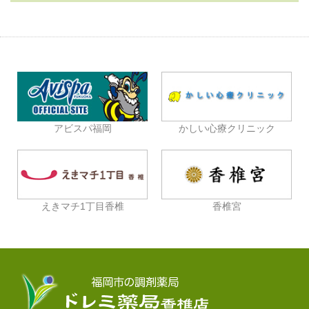
アビスパ福岡
かしい心療クリニック
えきマチ1丁目香椎
香椎宮