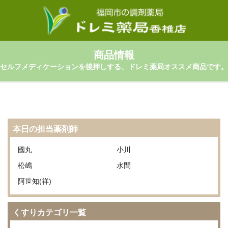
商品情報
セルフメディケーションを後押しする、ドレミ薬局オススメ商品です。
本日の担当薬剤師
國丸
小川
松嶋
水間
阿世知(祥)
くすりカテゴリ一覧