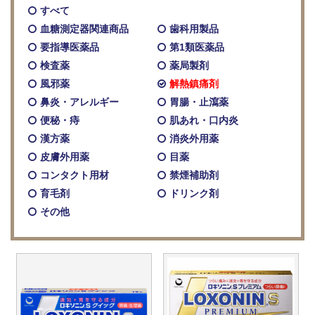
すべて
血糖測定器関連商品
歯科用製品
要指導医薬品
第1類医薬品
検査薬
薬局製剤
風邪薬
解熱鎮痛剤
鼻炎・アレルギー
胃腸・止瀉薬
便秘・痔
肌あれ・口内炎
漢方薬
消炎外用薬
皮膚外用薬
目薬
コンタクト用材
禁煙補助剤
育毛剤
ドリンク剤
その他