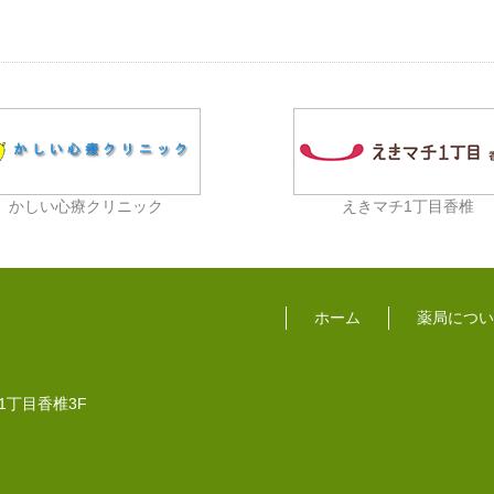
かしい心療クリニック
えきマチ1丁目香椎
ホーム
薬局につい
チ1丁目香椎3F