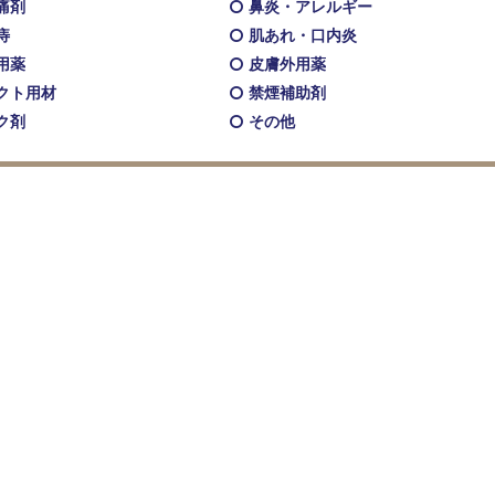
痛剤
鼻炎・アレルギー
痔
肌あれ・口内炎
用薬
皮膚外用薬
クト用材
禁煙補助剤
ク剤
その他