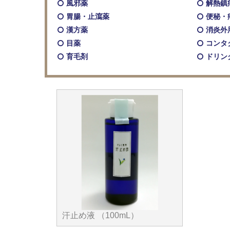
風邪薬
解熱鎮
胃腸・止瀉薬
便秘・
漢方薬
消炎外
目薬
コンタ
育毛剤
ドリン
汗止め液 （100mL）