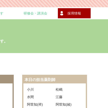
す
研修会・講演会
採用情報
す。
本日の担当薬剤師
小川
松嶋
水間
江藤
阿世知(祥)
阿世知(綾)