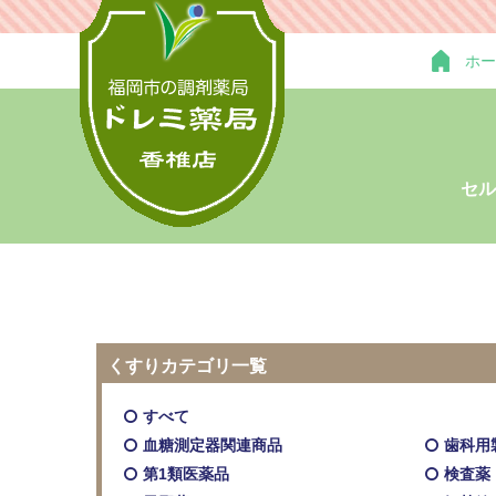
ホー
セル
くすりカテゴリ一覧
すべて
血糖測定器関連商品
歯科用
第1類医薬品
検査薬