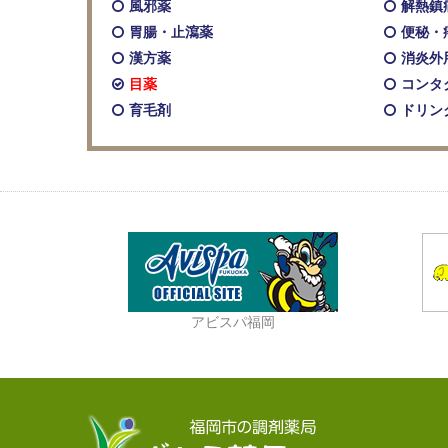
風邪薬
解熱鎮
胃腸・止瀉薬
便秘・
漢方薬
消炎外
目薬
コンタ
育毛剤
ドリン
アビスパ福岡