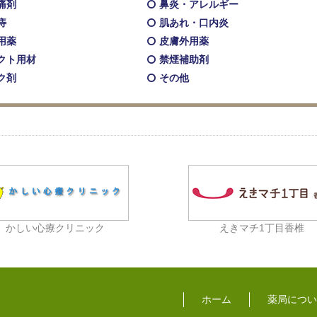
痛剤
鼻炎・アレルギー
痔
肌あれ・口内炎
用薬
皮膚外用薬
クト用材
禁煙補助剤
ク剤
その他
かしい心療クリニック
えきマチ1丁目香椎
ホーム
薬局につい