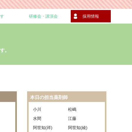
す
研修会・講演会
採用情報
す。
本日の担当薬剤師
小川
松嶋
水間
江藤
阿世知(祥)
阿世知(綾)