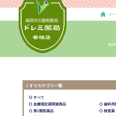
ホー
セル
くすりカテゴリ一覧
すべて
血糖測定器関連商品
歯科用
第1類医薬品
検査薬