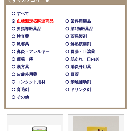
くすりカテゴリ一覧
すべて
血糖測定器関連商品
歯科用製品
要指導医薬品
第1類医薬品
検査薬
薬局製剤
風邪薬
解熱鎮痛剤
鼻炎・アレルギー
胃腸・止瀉薬
便秘・痔
肌あれ・口内炎
漢方薬
消炎外用薬
皮膚外用薬
目薬
コンタクト用材
禁煙補助剤
育毛剤
ドリンク剤
その他