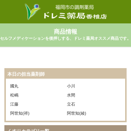
商品情報
セルフメディケーションを後押しする、ドレミ薬局オススメ商品です。
本日の担当薬剤師
國丸
小川
松嶋
水間
江藤
立石
阿世知(祥)
阿世知(綾)